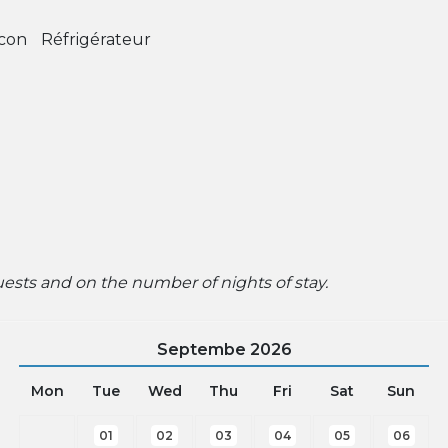
con
Réfrigérateur
ts and on the number of nights of stay.
Septembe
2026
Mon
Tue
Wed
Thu
Fri
Sat
Sun
01
02
03
04
05
06