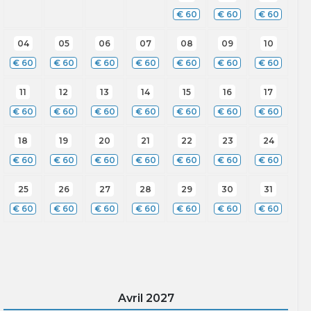
€
60
€
60
€
60
04
05
06
07
08
09
10
€
60
€
60
€
60
€
60
€
60
€
60
€
60
11
12
13
14
15
16
17
€
60
€
60
€
60
€
60
€
60
€
60
€
60
18
19
20
21
22
23
24
€
60
€
60
€
60
€
60
€
60
€
60
€
60
25
26
27
28
29
30
31
€
60
€
60
€
60
€
60
€
60
€
60
€
60
Avril
2027