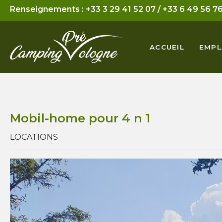
Renseignements :
+33 3 29 41 52 07
/
+33 6 49 56 76
Mobil-Home
Tarifs Massages
ACCUEIL
EMP
Emplacement
Tarifs Sophrologie
Mobil-home pour 4 n 1
LOCATIONS