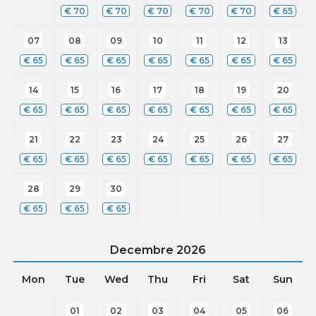
€
70
€
70
€
70
€
70
€
70
€
65
07
08
09
10
11
12
13
€
65
€
65
€
65
€
65
€
65
€
65
€
65
14
15
16
17
18
19
20
€
65
€
65
€
65
€
65
€
65
€
65
€
65
21
22
23
24
25
26
27
€
65
€
65
€
65
€
65
€
65
€
65
€
65
28
29
30
€
65
€
65
€
65
Decembre
2026
Mon
Tue
Wed
Thu
Fri
Sat
Sun
01
02
03
04
05
06