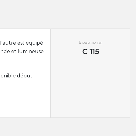
l'autre est équipé
À PARTIR DE
€
115
rande et lumineuse
ponible début