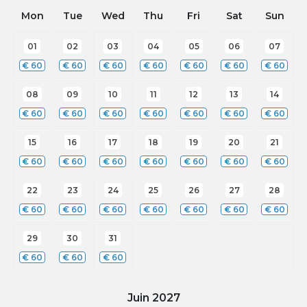
Mon
Tue
Wed
Thu
Fri
Sat
Sun
01
02
03
04
05
06
07
€
60
€
60
€
60
€
60
€
60
€
60
€
60
08
09
10
11
12
13
14
€
60
€
60
€
60
€
60
€
60
€
60
€
60
15
16
17
18
19
20
21
€
60
€
60
€
60
€
60
€
60
€
60
€
60
22
23
24
25
26
27
28
€
60
€
60
€
60
€
60
€
60
€
60
€
60
29
30
31
€
60
€
60
€
60
Juin
2027