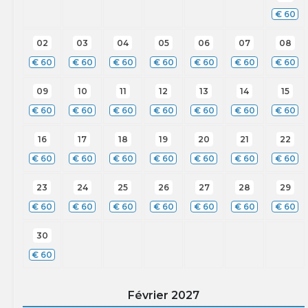
€
60
02
03
04
05
06
07
08
€
60
€
60
€
60
€
60
€
60
€
60
€
60
09
10
11
12
13
14
15
€
60
€
60
€
60
€
60
€
60
€
60
€
60
16
17
18
19
20
21
22
€
60
€
60
€
60
€
60
€
60
€
60
€
60
23
24
25
26
27
28
29
€
60
€
60
€
60
€
60
€
60
€
60
€
60
30
€
60
Février
2027