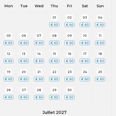
Mon
Tue
Wed
Thu
Fri
Sat
Sun
01
02
03
04
€
60
€
60
€
60
€
60
05
06
07
08
09
10
11
€
60
€
60
€
60
€
60
€
60
€
60
€
60
12
13
14
15
16
17
18
€
60
€
60
€
60
€
60
€
60
€
60
€
60
19
20
21
22
23
24
25
€
60
€
60
€
60
€
60
€
60
€
60
€
60
26
27
28
29
30
€
60
€
60
€
60
€
60
€
60
Juillet
2027