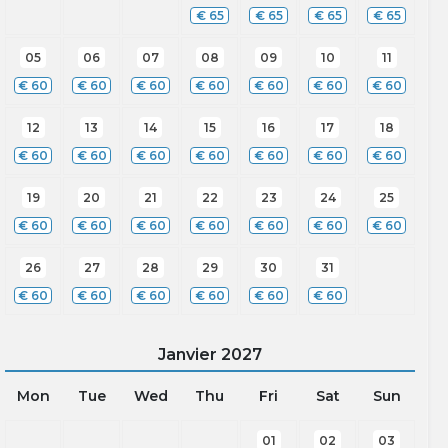
€
65
€
65
€
65
€
65
05
06
07
08
09
10
11
€
60
€
60
€
60
€
60
€
60
€
60
€
60
12
13
14
15
16
17
18
€
60
€
60
€
60
€
60
€
60
€
60
€
60
19
20
21
22
23
24
25
€
60
€
60
€
60
€
60
€
60
€
60
€
60
26
27
28
29
30
31
€
60
€
60
€
60
€
60
€
60
€
60
Janvier
2027
Mon
Tue
Wed
Thu
Fri
Sat
Sun
01
02
03