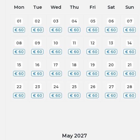
Mon
Tue
Wed
Thu
Fri
Sat
Sun
01
02
03
04
05
06
07
€
60
€
60
€
60
€
60
€
60
€
60
€
60
08
09
10
11
12
13
14
€
60
€
60
€
60
€
60
€
60
€
60
€
60
15
16
17
18
19
20
21
€
60
€
60
€
60
€
60
€
60
€
60
€
60
22
23
24
25
26
27
28
€
60
€
60
€
60
€
60
€
60
€
60
€
60
May
2027