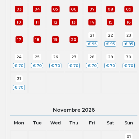
03
04
05
06
07
08
09
10
11
12
13
14
15
16
21
22
23
17
18
19
20
€
95
€
95
€
95
24
25
26
27
28
29
30
€
70
€
70
€
70
€
70
€
70
€
70
€
70
31
€
70
Novembre
2026
Mon
Tue
Wed
Thu
Fri
Sat
Sun
01