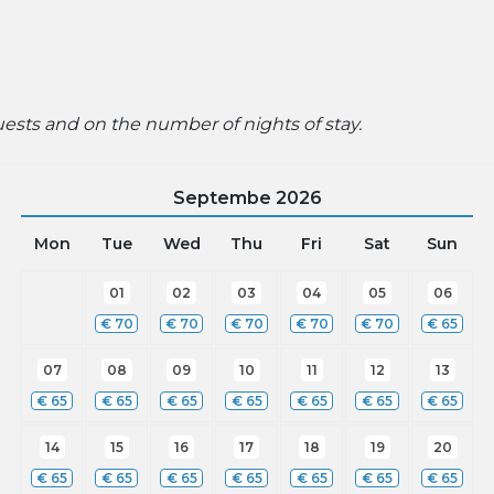
ts and on the number of nights of stay.
Septembe
2026
Mon
Tue
Wed
Thu
Fri
Sat
Sun
01
02
03
04
05
06
€
70
€
70
€
70
€
70
€
70
€
65
07
08
09
10
11
12
13
€
65
€
65
€
65
€
65
€
65
€
65
€
65
14
15
16
17
18
19
20
€
65
€
65
€
65
€
65
€
65
€
65
€
65