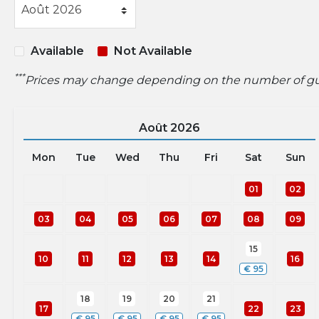
Available
Not Available
***
Prices may change depending on the number of gues
Août
2026
Mon
Tue
Wed
Thu
Fri
Sat
Sun
01
02
03
04
05
06
07
08
09
15
10
11
12
13
14
16
€
95
18
19
20
21
17
22
23
€
95
€
95
€
95
€
95