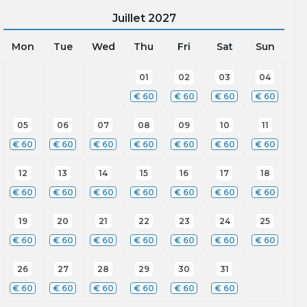
Juillet
2027
Mon
Tue
Wed
Thu
Fri
Sat
Sun
01
02
03
04
€
60
€
60
€
60
€
60
05
06
07
08
09
10
11
€
60
€
60
€
60
€
60
€
60
€
60
€
60
12
13
14
15
16
17
18
€
60
€
60
€
60
€
60
€
60
€
60
€
60
19
20
21
22
23
24
25
€
60
€
60
€
60
€
60
€
60
€
60
€
60
26
27
28
29
30
31
€
60
€
60
€
60
€
60
€
60
€
60