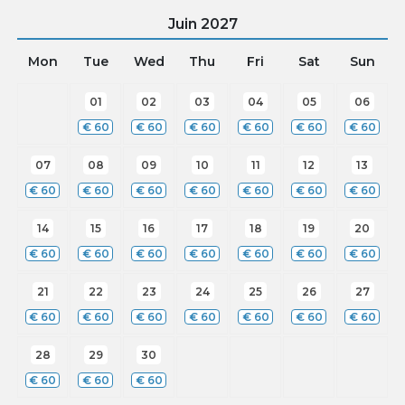
Juin
2027
Mon
Tue
Wed
Thu
Fri
Sat
Sun
01
02
03
04
05
06
€
60
€
60
€
60
€
60
€
60
€
60
07
08
09
10
11
12
13
€
60
€
60
€
60
€
60
€
60
€
60
€
60
14
15
16
17
18
19
20
€
60
€
60
€
60
€
60
€
60
€
60
€
60
21
22
23
24
25
26
27
€
60
€
60
€
60
€
60
€
60
€
60
€
60
28
29
30
€
60
€
60
€
60