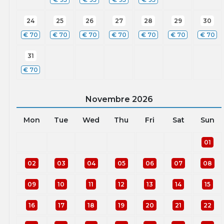
24
25
26
27
28
29
30
€
70
€
70
€
70
€
70
€
70
€
70
€
70
31
€
70
Novembre
2026
Mon
Tue
Wed
Thu
Fri
Sat
Sun
01
02
03
04
05
06
07
08
09
10
11
12
13
14
15
16
17
18
19
20
21
22