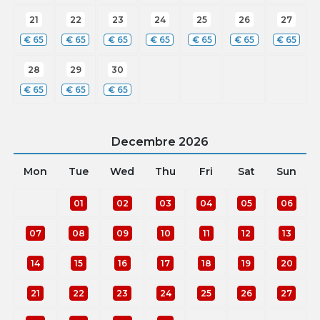
21
22
23
24
25
26
27
€
65
€
65
€
65
€
65
€
65
€
65
€
65
28
29
30
€
65
€
65
€
65
Decembre
2026
Mon
Tue
Wed
Thu
Fri
Sat
Sun
01
02
03
04
05
06
07
08
09
10
11
12
13
14
15
16
17
18
19
20
21
22
23
24
25
26
27