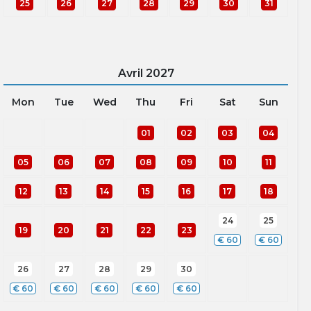
25
26
27
28
29
30
31
Avril
2027
Mon
Tue
Wed
Thu
Fri
Sat
Sun
01
02
03
04
05
06
07
08
09
10
11
12
13
14
15
16
17
18
24
25
19
20
21
22
23
€
60
€
60
26
27
28
29
30
€
60
€
60
€
60
€
60
€
60