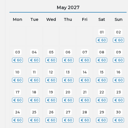
May
2027
Mon
Tue
Wed
Thu
Fri
Sat
Sun
01
02
€
60
€
60
03
04
05
06
07
08
09
€
60
€
60
€
60
€
60
€
60
€
60
€
60
10
11
12
13
14
15
16
€
60
€
60
€
60
€
60
€
60
€
60
€
60
17
18
19
20
21
22
23
€
60
€
60
€
60
€
60
€
60
€
60
€
60
24
25
26
27
28
29
30
€
60
€
60
€
60
€
60
€
60
€
60
€
60