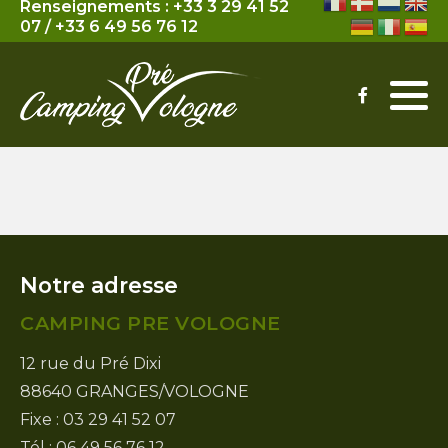
Renseignements :
+33 3 29 41 52
07
/
+33 6 49 56 76 12
Mobil-Home
Tarifs Massages
Emplacement
Tarifs Sophrologie
Notre adresse
CAMPING PRE VOLOGNE
12 rue du Pré Dixi
88640 GRANGES/VOLOGNE
Fixe : 03 29 41 52 07
Tél : 06 49 56 76 12