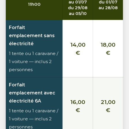
au 01/07
du 01/07
11h00
du 29/08
au 28/08
au 05/10
Forfait
emplacement sans
électricité
14,00
18,00
€
€
1 tente ou 1 caravane /
1 voiture — inclus 2
personnes
Forfait
emplacement avec
électricité 6A
16,00
21,00
€
€
1 tente ou 1 caravane /
1 voiture — inclus 2
personnes