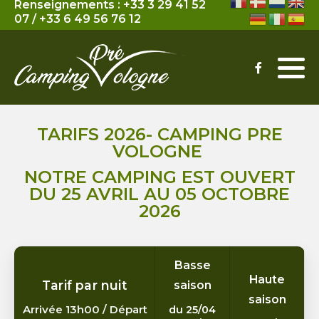
Renseignements :
+33 3 29 41 52
07
/
+33 6 49 56 76 12
Mobil-Home
Tarifs Massages
Emplacement
Tarifs Sophrologie
TARIFS 2026- CAMPING PRE
VOLOGNE
NOTRE CAMPING EST OUVERT
DU 25 AVRIL AU 05 OCTOBRE
2026
Basse
Haute
Tarif par nuit
saison
saison
Arrivée 13h00 / Départ
du 25/04