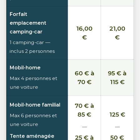
Forfait
emplacement
16,00
21,00
camping-car
€
€
1 camping-car —
inclus 2 personnes
Mobil-home
60 € à
95 € à
Max 4 personnes et
70 €
115 €
une voiture
Mobil-home familial
70 € à
85 €
125 €
Max 6 personnes et
une voiture
—
—
Tente aménagée
25 € à
50 €